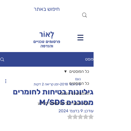
פרסומים טכניים
והנדסה
פוסט
כל הפוסטים
נעם
כל הפוסטים
6 בדצמ׳ 2018
זמן קריאה 2 דקות
גיליונות בטיחות לחומרים
תרגום טכני הנדסי
מסוכנים M/SDS
בלוג מיגוון רחב של מאמרים וידע
עודכן:
9 בדצמ׳ 2024
דירוג של NaN מתוך 5 כוכבים